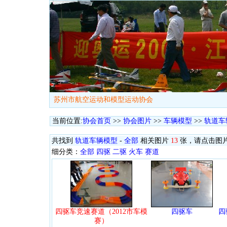
苏州市航空运动和模型运动协会
当前位置:
协会首页
>>
协会图片
>>
车辆模型
>>
轨道车
共找到
轨道车辆模型
-
全部
相关图片
13
张，请点击图
细分类：
全部
四驱
二驱
火车
赛道
四驱车竞速赛道（2012市车模
四驱车
四
赛）